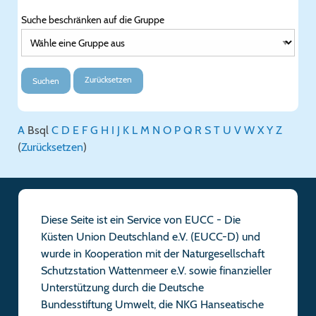
Suche beschränken auf die Gruppe
Zurücksetzen
Suchen
A
B
sql
C
D
E
F
G
H
I
J
K
L
M
N
O
P
Q
R
S
T
U
V
W
X
Y
Z
(
Zurücksetzen
)
Diese Seite ist ein Service von EUCC - Die
Küsten Union Deutschland e.V. (EUCC-D) und
wurde in Kooperation mit der Naturgesellschaft
Schutzstation Wattenmeer e.V. sowie finanzieller
Unterstützung durch die Deutsche
Bundesstiftung Umwelt, die NKG Hanseatische