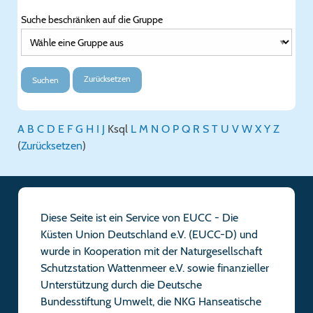
Suche beschränken auf die Gruppe
Zurücksetzen
Suchen
A
B
C
D
E
F
G
H
I
J
K
sql
L
M
N
O
P
Q
R
S
T
U
V
W
X
Y
Z
(
Zurücksetzen
)
Diese Seite ist ein Service von EUCC - Die
Küsten Union Deutschland e.V. (EUCC-D) und
wurde in Kooperation mit der Naturgesellschaft
Schutzstation Wattenmeer e.V. sowie finanzieller
Unterstützung durch die Deutsche
Bundesstiftung Umwelt, die NKG Hanseatische