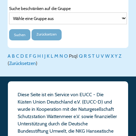
Suche beschränken auf die Gruppe
Zurücksetzen
Suchen
A
B
C
D
E
F
G
H
I
J
K
L
M
N
O
P
sql
Q
R
S
T
U
V
W
X
Y
Z
(
Zurücksetzen
)
Diese Seite ist ein Service von EUCC - Die
Küsten Union Deutschland e.V. (EUCC-D) und
wurde in Kooperation mit der Naturgesellschaft
Schutzstation Wattenmeer e.V. sowie finanzieller
Unterstützung durch die Deutsche
Bundesstiftung Umwelt, die NKG Hanseatische