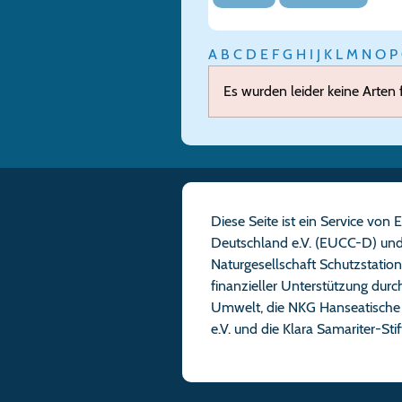
A
B
C
D
E
F
G
H
I
J
K
L
M
N
O
P
Es wurden leider keine Arten
Diese Seite ist ein Service vo
Deutschland e.V. (EUCC-D) und
Naturgesellschaft Schutzstatio
finanzieller Unterstützung dur
Umwelt, die NKG Hanseatische 
e.V. und die Klara Samariter-St