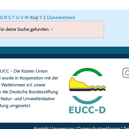
Q
R
S
T
U
V
W
X
sql
Y
Z
(
Zurücksetzen
)
 für deine Suche gefunden.
×
n EUCC - Die Küsten Union
 wurde in Kooperation mit der
n Wattenmeer e.V. sowie
ch die Deutsche Bundesstiftung
Natur- und Umweltinitiative
iftung umgesetzt.
Kontakt
|
Impressum
|
Datenschutzerklärung
|
Te