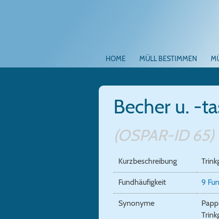
HOME
MÜLL BESTIMMEN
M
Becher u. -t
(OSPAR-ID 65)
Kurzbeschreibung
Trink
Fundhäufigkeit
9 Fu
Synonyme
Pappb
Trink