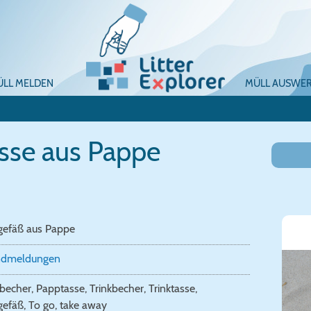
ÜLL MELDEN
MÜLL AUSWE
asse aus Pappe
gefäß aus Pappe
ndmeldungen
echer, Papptasse, Trinkbecher, Trinktasse,
gefäß, To go, take away