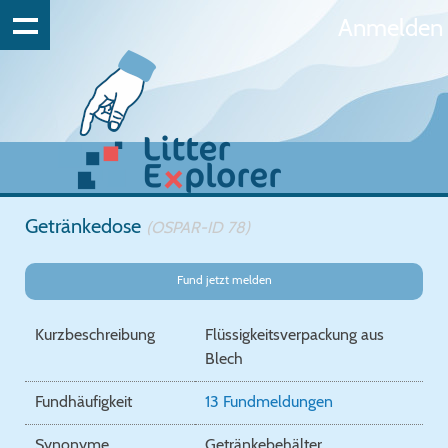
Anmelden
Getränkedose
(OSPAR-ID 78)
Fund jetzt melden
Kurzbeschreibung
Flüssigkeitsverpackung aus
Blech
Fundhäufigkeit
13 Fundmeldungen
Synonyme
Getränkebehälter,