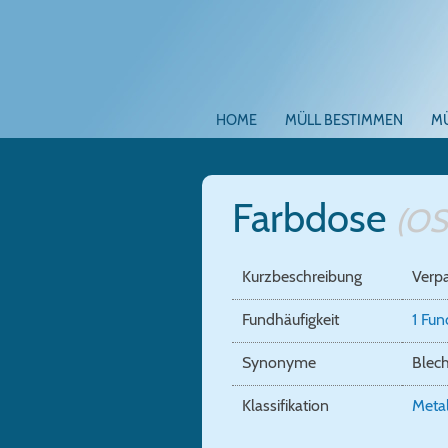
HOME
MÜLL BESTIMMEN
M
Farbdose
(OS
Kurzbeschreibung
Verpa
Fundhäufigkeit
1 Fu
Synonyme
Blec
Klassifikation
Metal