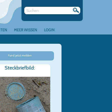
RTEN
MEER WISSEN
LOGIN
Fund jetzt melden
Steckbriefbild: