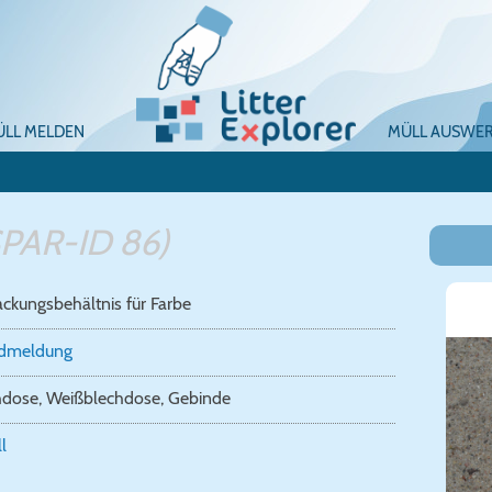
ÜLL MELDEN
MÜLL AUSWE
PAR-ID 86)
ckungsbehältnis für Farbe
ndmeldung
hdose, Weißblechdose, Gebinde
l