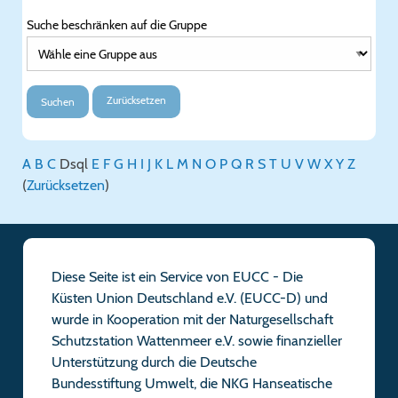
Suche beschränken auf die Gruppe
Zurücksetzen
Suchen
A
B
C
D
sql
E
F
G
H
I
J
K
L
M
N
O
P
Q
R
S
T
U
V
W
X
Y
Z
(
Zurücksetzen
)
Diese Seite ist ein Service von EUCC - Die
Küsten Union Deutschland e.V. (EUCC-D) und
wurde in Kooperation mit der Naturgesellschaft
Schutzstation Wattenmeer e.V. sowie finanzieller
Unterstützung durch die Deutsche
Bundesstiftung Umwelt, die NKG Hanseatische