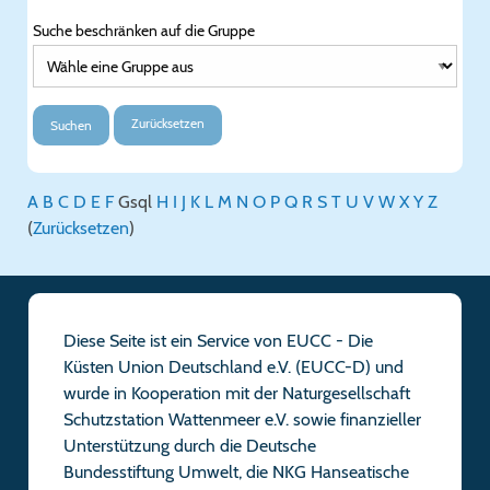
Suche beschränken auf die Gruppe
Zurücksetzen
Suchen
A
B
C
D
E
F
G
sql
H
I
J
K
L
M
N
O
P
Q
R
S
T
U
V
W
X
Y
Z
(
Zurücksetzen
)
Diese Seite ist ein Service von EUCC - Die
Küsten Union Deutschland e.V. (EUCC-D) und
wurde in Kooperation mit der Naturgesellschaft
Schutzstation Wattenmeer e.V. sowie finanzieller
Unterstützung durch die Deutsche
Bundesstiftung Umwelt, die NKG Hanseatische