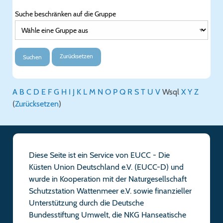
Suche beschränken auf die Gruppe
Zurücksetzen
Suchen
A
B
C
D
E
F
G
H
I
J
K
L
M
N
O
P
Q
R
S
T
U
V
W
sql
X
Y
Z
(
Zurücksetzen
)
Diese Seite ist ein Service von EUCC - Die
Küsten Union Deutschland e.V. (EUCC-D) und
wurde in Kooperation mit der Naturgesellschaft
Schutzstation Wattenmeer e.V. sowie finanzieller
Unterstützung durch die Deutsche
Bundesstiftung Umwelt, die NKG Hanseatische